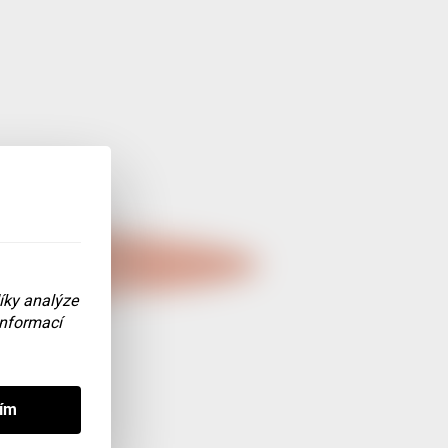
íky analýze
informací
sím